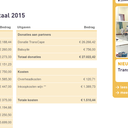
Bedrag
Uitgaven
Bedrag
Donaties aan partners
2.188,44
Donatie TransCape
€ 26.266,42
€ 260,00
Babuyile
€ 756,00
2.273,33
Totaal donaties
€ 27.022,42
€ 151,23
€ 750,00
Kosten
1.585,30
Overheadkosten
€ 120,71
€ 447,00
Inkoopkosten wijn **
€ 1.389,73
€ 375,00
Totale kosten
€ 1.510,44
1.194,66
€ 250,50
5.699,00