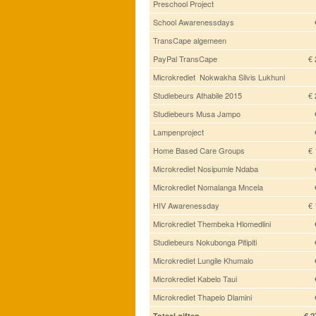
Preschool Project
School Awarenessdays
TransCape algemeen
PayPal TransCape
€ 
Microkrediet Nokwakha Silvis Lukhuni
Studiebeurs Athabile 2015
€ 
Studiebeurs Musa Jampo
Lampenproject
Home Based Care Groups
€ 
Microkrediet Nosipumle Ndaba
Microkrediet Nomalanga Mncela
HIV Awarenessday
€ 
Microkrediet Thembeka Hlomedlini
Studiebeurs Nokubonga Pitipiti
Microkrediet Lungile Khumalo
Microkrediet Kabelo Taui
Microkrediet Thapelo Dlamini
Totaal giften
€ 2