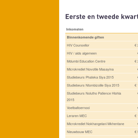
Inkomsten
Binnenkomende giften
HIV Counsellor
€ 
HIV / aids algemeen
Mdumbi Education Centre
€ 
Microkrediet Novotile Masayina
Studiebeurs Phateka Siya 2015
Studiebeurs Ntombizolile Siya 2015
€ 
Studiebeurs Nolutho Patience Hlohla
2015
Voetbaltoernooi
Leraren MEC
€ 
Microkrediet Nokhangelani Mkhentane
Nieuwbouw MEC
€ 