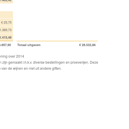
€ 25,75
1.389,73
1.415,48
8.897,90
Totaal uitgaven
€ 28.532,86
ening over 2014
 zijn gemaakt i.h.k.v. diverse bestellingen en proeverijen. Deze
van de wijnen en niet uit andere giften.