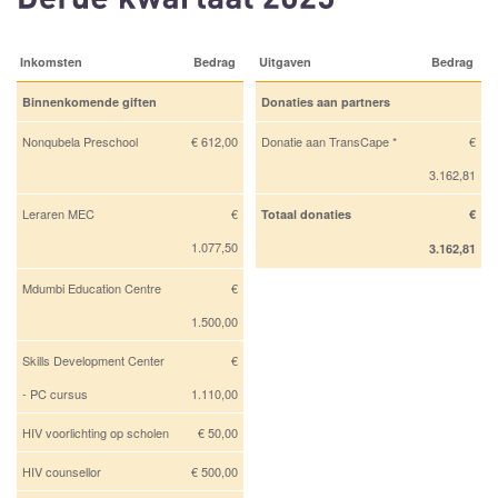
Inkomsten
Bedrag
Uitgaven
Bedrag
Binnenkomende giften
Donaties aan partners
Nonqubela Preschool
€ 612,00
Donatie aan TransCape *
€
3.162,81
Leraren MEC
€
Totaal donaties
€
1.077,50
3.162,81
Mdumbi Education Centre
€
1.500,00
Skills Development Center
€
- PC cursus
1.110,00
HIV voorlichting op scholen
€ 50,00
HIV counsellor
€ 500,00