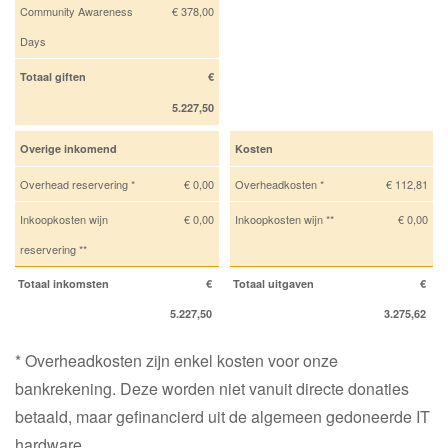
Community Awareness
€ 378,00
Days
Totaal giften
€
5.227,50
Overige inkomend
Kosten
Overhead reservering *
€ 0,00
Overheadkosten *
€ 112,81
Inkoopkosten wijn
€ 0,00
Inkoopkosten wijn **
€ 0,00
reservering **
Totaal inkomsten
€
Totaal uitgaven
€
5.227,50
3.275,62
* Overheadkosten zijn enkel kosten voor onze
bankrekening. Deze worden niet vanuit directe donaties
betaald, maar gefinancierd uit de algemeen gedoneerde IT
hardware.