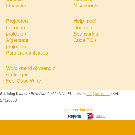
Financiën
Microkrediet
Projecten
Help mee!
Lopende
Doneren
projecten
Sponsoring
Afgeronde
Oude PC's
projecten
Partnerorganisaties
Word vriend of vriendin
Cartridges
Feel Good Wine
Stichting Kwasa
• Brilduiker 9 • 2643 MJ Pijnacker •
info@kwasa.nl
• KvK:
27326558
doneren kan via: