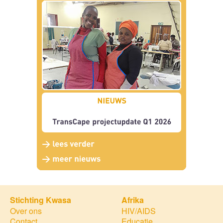
Stichting Kwasa
Afrika
Over ons
HIV/AIDS
Contact
Educatie